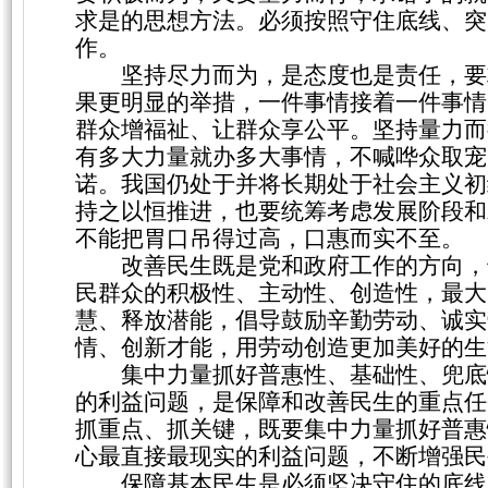
求是的思想方法。必须按照守住底线、突
作。
坚持尽力而为，是态度也是责任，要
果更明显的举措，一件事情接着一件事情
群众增福祉、让群众享公平。坚持量力而
有多大力量就办多大事情，不喊哗众取宠
诺。我国仍处于并将长期处于社会主义初
持之以恒推进，也要统筹考虑发展阶段和
不能把胃口吊得过高，口惠而实不至。
改善民生既是党和政府工作的方向，
民群众的积极性、主动性、创造性，最大
慧、释放潜能，倡导鼓励辛勤劳动、诚实
情、创新才能，用劳动创造更加美好的生
集中力量抓好普惠性、基础性、兜底
的利益问题，是保障和改善民生的重点任
抓重点、抓关键，既要集中力量抓好普惠
心最直接最现实的利益问题，不断增强民
保障基本民生是必须坚决守住的底线