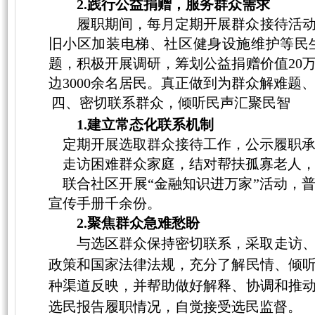
2.践行公益捐赠，服务群众需求
履职期间，
每月
定期
开展
群众
接待活
旧小区加装电梯、社区健身设施维护等民
题，
积极开展调研，筹划公益捐赠
价值
2
0
边
3000
余名居民。真正做到为群众解难题
四、密切联系群众，倾听民声汇聚民智
1.建立常态化联系机制
定期开展选取群众接待工作
，公示履职
走访困难群众家庭，结对帮扶孤寡老人，
联合社区开展
“金融知识进万家”活动，
宣传手册
千
余份。
2.聚焦群众急难愁盼
与选区群众保持密切联系，采取走访
政策和国家法律法规，充分了解民情、倾
种渠道反映，并帮助做好解释、协调和推
选民报告履职情况，自觉接受选民监督。