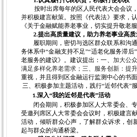
按时出席每年的区人民代表大会会议
并积极建言献策。按照《代表法》要求，
《
关于金融赋能养老事业，切实提升敬老
2.
提出高质量建议，助力养老事业高质
履职期间，
密切与选区
群众
联系和沟
务体系中
“金融支持不足”“适老化服务滞
老服务的建议》。建议提出：
一、
加大公
满足多样化养老需求；三、服务创新：提
重视，并且得到
区金融
运行
监测中心
的书
三、积极参加主题活动，践行
“近邻代表”
深入
“我的近邻是代表”活动
1.
闭会期间，
积极
参加区人大常委会
、
受邀列席区人大常委会会议时，积极建言
活动，倾听群众心声，了解群众诉求，
创
起与群众的
沟通桥梁
。